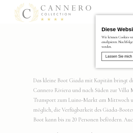
Diese Websi
Wir können Cookies ver
analysieren. Nachfolge
werden.
Lassen Sie mich
Cookie-Erklärung
Das kleine Boot Giada mit Kapitän bringt di
Was sind 
Cannero Riviera und nach Süden zur Villa M
Cookies sind klein
Sie alle Cookies o
Transport zum Luino-Markt am Mittwoch und
Cookie-Richtlinie
möglich, die Verfügbarkeit des Giada-Boote
Boot kann bis zu 20 Personen befördern. Auc
Erfor
Notwendige Cookie