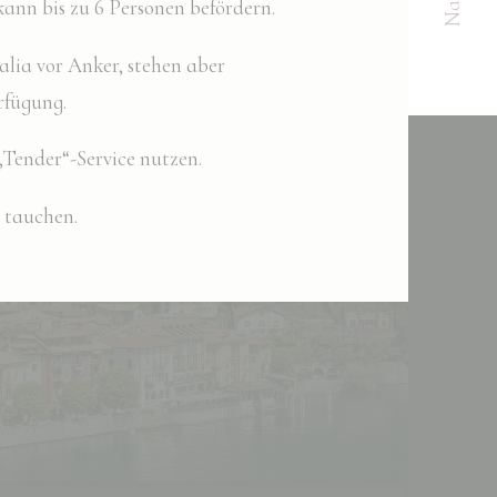
ann bis zu 6 Personen befördern.
lia vor Anker, stehen aber
rfügung.
um Beispiel die
Tender“-Service nutzen.
Dauer
u tauchen.
Session
Session
Session
Session
Session