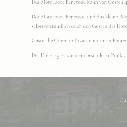
Das Motorboot Beneteau kann von Gästen gem
Anmeldung im priv
Es sind keine Co
Das Motorboot Beneteau und das kleine Boot
Vorei
selbstverständlich auch den Gästen des Ho
Präferenz-Cookies 
Benutzersprache sp
Gäste, die Cannero Riviera mit ihren Boote
N
Der Holzsteg ist auch ein besonderer Punkt,
_deCookiesCo
fb_cookie_la
_deCookiesCo
_deCountryR
Dat
_deCookiesC