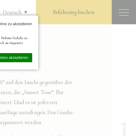
N
Deutsch
Erfahrung buchen
 ohne zu akzeptieren
 Website-Verkehr zu
k sie eingesetzt
okies akzeptieren
i“ auf den Inseln gegenüber der
ten, die „Sunset Tour“. Ein
ssern. Akzeptieren
rt. Und es ist jederzeit
Ausflüge anzufragen. Das Giada-
rganisiert werden.
Nautisch
n wie die